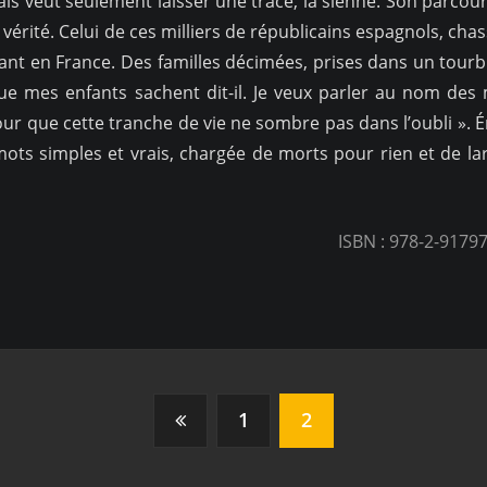
is veut seulement laisser une trace, la sienne. Son parco
e vérité. Celui de ces milliers de républicains espagnols, cha
iant en France. Des familles décimées, prises dans un tourbi
ue mes enfants sachent dit-il. Je veux parler au nom des m
r que cette tranche de vie ne sombre pas dans l’oubli ». Ém
ots simples et vrais, chargée de morts pour rien et de larm
ISBN : 978-2-91797
1
2