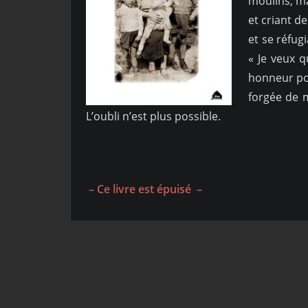
moulins, ma
et criant d
et se réfug
« Je veux q
honneur pou
forgée de m
L’oubli n’est plus possible.
– Ce livre est épuisé –
Pagination
des