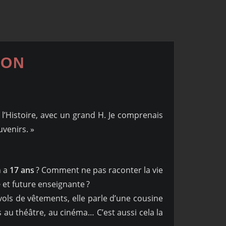
ION
e l’Histoire, avec un grand H. Je comprenais
uvenirs. »
n a
17 ans
? Comment ne pas raconter la vie
e
et future enseignante ?
s vols de vêtements, elle parle d’une cousine
u théâtre, au cinéma… C’est aussi cela la