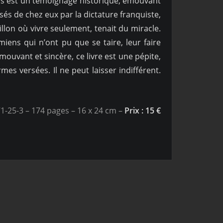
urs est un témoignage historique, émouvant
ssés de chez eux par la dictature franquiste,
llon où vivre seulement, tenait du miracle.
iens qui n’ont pu que se taire, leur faire
ouvant et sincère, ce livre est une pépite,
es versées. Il ne peut laisser indifférent.
1-25-3 – 174 pages – 16 x 24 cm –
Prix : 15 €