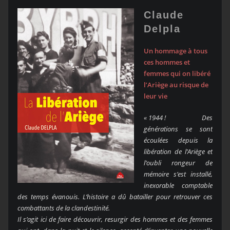
Claude
Delpla
Un hommage à tous
ces hommes et
femmes qui on libéré
l’Ariège au risque de
leur vie
« 1944 ! Des
générations se sont
écoulées depuis la
libération de l’Ariège et
l’oubli rongeur de
mémoire s’est installé,
inexorable comptable
des temps évanouis. L’histoire a dû batailler pour retrouver ces
combattants de la clandestinité.
Il s’agit ici de faire découvrir, resurgir des hommes et des femmes