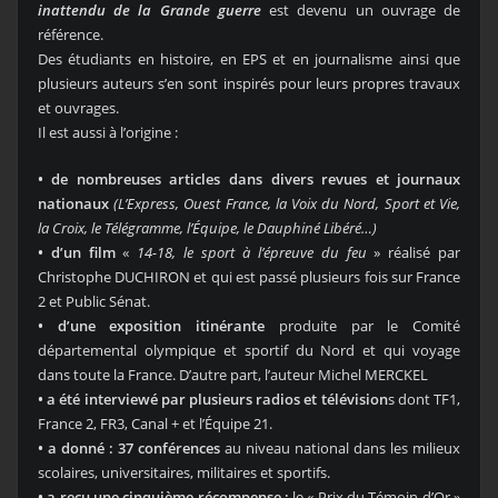
inattendu de la Grande guerre
est devenu un ouvrage de
référence.
Des étudiants en histoire, en EPS et en journalisme ainsi que
plusieurs auteurs s’en sont inspirés pour leurs propres travaux
et ouvrages.
Il est aussi à l’origine :
• de nombreuses articles dans divers revues et journaux
nationaux
(L’Express, Ouest France, la Voix du Nord, Sport et Vie,
la Croix, le Télégramme, l’Équipe, le Dauphiné Libéré…)
• d’un film
«
14-18, le sport à l’épreuve du feu
» réalisé par
Christophe DUCHIRON et qui est passé plusieurs fois sur France
2 et Public Sénat.
• d’une exposition itinérante
produite par le Comité
départemental olympique et sportif du Nord et qui voyage
dans toute la France. D’autre part, l’auteur Michel MERCKEL
• a été interviewé par plusieurs radios et télévision
s dont TF1,
France 2, FR3, Canal + et l’Équipe 21.
• a donné : 37 conférences
au niveau national dans les milieux
scolaires, universitaires, militaires et sportifs.
• a reçu une cinquième récompense :
le « Prix du Témoin d’Or »