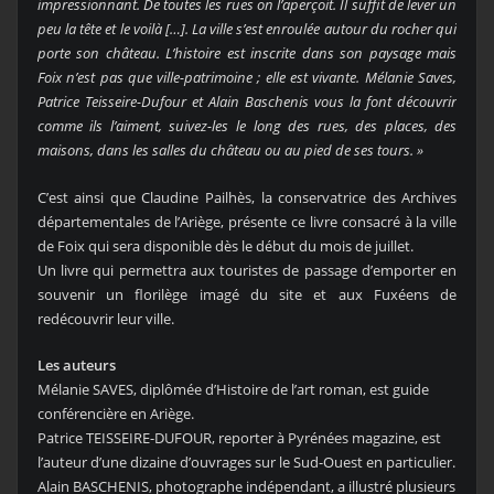
impressionnant.
De toutes les rues on l’aperçoit. Il suffit de lever un
peu la tête et le voilà […]. La ville s’est enroulée
autour du rocher qui
porte son château. L’histoire est inscrite dans son paysage mais
Foix n’est pas que ville-patrimoine ; elle est vivante. Mélanie Saves,
Patrice Teisseire-Dufour et Alain Baschenis vous la font découvrir
comme ils l’aiment, suivez-les le long des rues, des places, des
maisons, dans les salles du château ou au pied de ses tours. »
C’est ainsi que Claudine Pailhès, la conservatrice des Archives
départementales de l’Ariège, présente ce livre consacré à la ville
de Foix qui sera disponible dès le début du mois de juillet.
Un livre qui permettra aux touristes de passage d’emporter en
souvenir un florilège imagé du site et aux Fuxéens de
redécouvrir leur ville.
Les auteurs
Mélanie SAVES, diplômée d’Histoire de l’art roman, est guide
conférencière en Ariège.
Patrice TEISSEIRE-DUFOUR, reporter à Pyrénées magazine, est
l’auteur d’une dizaine d’ouvrages sur le Sud-Ouest en particulier.
Alain BASCHENIS, photographe indépendant, a illustré plusieurs