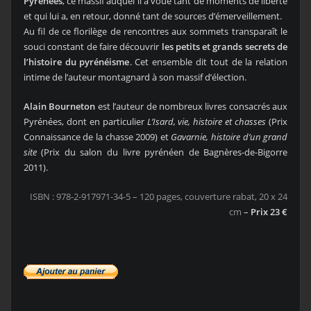
Pyrénées
, ce massif auquel il a voué tant de moments de liberté
et qui lui a, en retour, donné tant de sources d’émerveillement.
Au fil de ce florilège de rencontres aux sommets transparaît le
souci constant de faire découvrir
les petits et grands secrets de
l’histoire du pyrénéisme
. Cet ensemble dit tout de la relation
intime de l’auteur montagnard à son massif d’élection.
Alain Bourneton
est l’auteur de nombreux livres consacrés aux
Pyrénées, dont en particulier
L’Isard, vie, histoire et chasses
(Prix
Connaissance de la chasse 2009) et
Gavarnie, histoire d’un grand
site
(Prix du salon du livre pyrénéen de Bagnères-de-Bigorre
2011).
ISBN : 978-2-917971-34-5 – 120 pages, couverture rabat, 20 x 24
cm
–
Prix 23 €