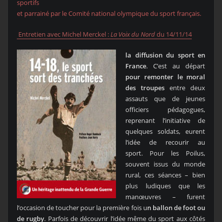
sportifs
et parrainé par le Comité national olympique du sport français.
Entretien avec Michel Merckel :
La Voix du Nord
du 14/11/14
la diffusion du sport en
France
. C’est au départ
pour remonter le moral
des troupes
entre deux
assauts que de jeunes
officiers pédagogues,
reprenant l’initiative de
quelques soldats, eurent
l’idée de recourir au
sport. Pour les Poilus,
souvent issus du monde
rural, ces séances – bien
plus ludiques que les
manœuvres – furent
l’occasion de toucher pour la première fois u
n ballon de foot ou
de rugby
. Parfois de découvrir l’idée même du sport aux côtés