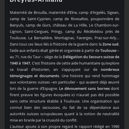
Maternité de Brouilla, maternité d’Elne, camp d’Argelès, Sigean,
camp de Saint-Cyprien, camp de Rivesaltes, pouponnière de
Banyuls, camp de Gurs, château de La Hille, Le Chambon-sur-
Lignon, Saint-Cergues, Pringy, camp du Récébédou près de
Toulouse, La Barradière, Montagnac, Faverges, Praz-sur-Arly…
Dans tous ces lieux liés à l’histoire de la guerre dans la
Zone sud
,
l’aide aux enfants était gérée et organisée à partir de
Toulouse
–
au 71, rue du Taur – siège de la
Délégation du Secours suisse de
1940 à 1947.
C’est l’histoire de cette aide humanitaire qu’explore
ce travail d’historien, en s’appuyant sur de
nombreux
témoignages et documents
. Une histoire qui rend hommage
aux volontaires suisses –en particulier – qui avaient déjà œuvré
lors de la guerre d’Espagne.
Le dévouement sans bornes
dont
firent preuve les figures évoquées ici n’aurait pas été possible
sans cette structure établie à Toulouse. Une organisation qui
connut bien des secousses, du fait de sa dépendance aux
autorités suisses scrupuleuses quant à la notion de neutralité
mise en branle par la cruauté du conflit.
L’auteur ajoute à son propre regard le rapport rédigé en 1990