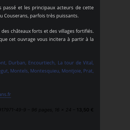
 passé et les principaux acteurs de cette
u Couserans, parfois très puissants.
s châteaux forts et des villages fortifiés.
 que cet ouvrage vous incitera à partir à la
nt, Durban, Encourtiech, La tour de Vital,
égut, Montels, Montesquieu, Montjoie, Prat,
ns.fr
917971-49-9 – 96 pages, 16 x 24 –
13,50 €