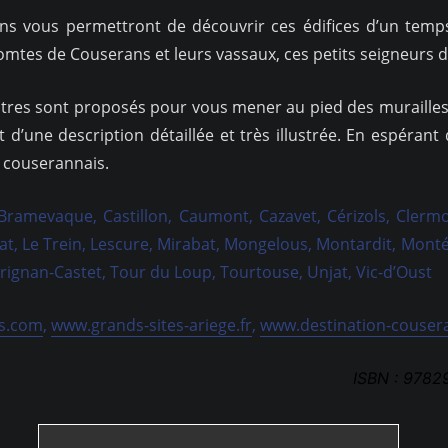
s vous permettront de découvrir ces édifices d’un temps
mtes de Couserans et leurs vassaux, ces petits seigneurs d
tres sont proposés pour vous mener au pied des murailles de
jet d’une description détaillée et très illustrée. En espérant
l couserannais.
Bramevaque, Castillon, Caumont, Cazavet, Cérizols, Clermo
at, Le Trein, Lescure, Mirabat, Mongelous, Montardit, Mont
aurignan-Castet, Tour du Loup, Tourtouse, Unjat, Vic-d’Oust
s.com
,
www.grands-sites-ariege.fr
,
www.destination-cousera
ISBN : 9782